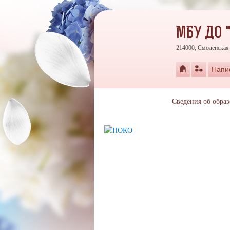
МБУ ДО 
214000, Смоленская 
Напи
Сведения об обра