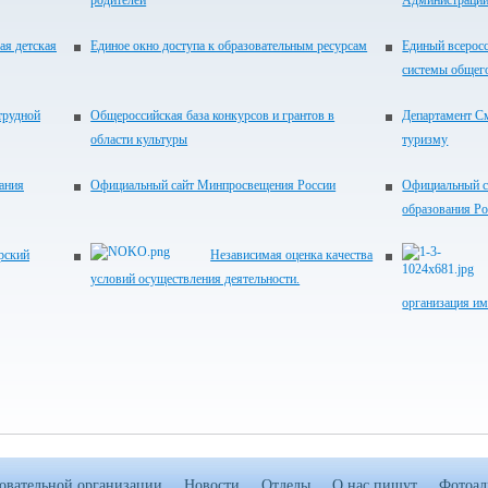
родителей
Администрации
ая детская
Единое окно доступа к образовательным ресурсам
Единый всеросс
системы общег
трудной
Общероссийская база конкурсов и грантов в
Департамент См
области культуры
туризму
ания
Официальный сайт Минпросвещения России
Официальный с
образования Р
рский
Независимая оценка качества
условий осуществления деятельности.
организация им
зовательной организации
Новости
Отделы
О нас пишут
Фотоал