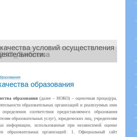
 качества условий осуществления
енка качества
ОКО_Эмблема
деятельности.
НОКО
образования
качества образования
ества образования
(далее – НОКО) – оценочная процедура,
еятельности образовательных организаций и реализуемых ими
определения соответствия предоставляемого образования
телям образовательных услуг), юридических лиц, учредителям
ки информации, использованные при независимой оценке
ости образовательных организаций: 1. Официальный сайт