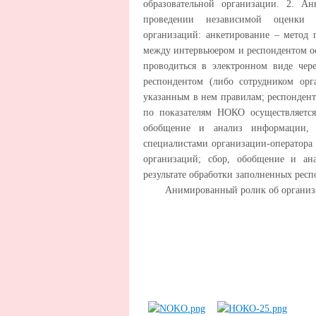
образовательной организации. 2. А
проведении независимой оценки ка
организаций: анкетирование – метод 
между интервьюером и респондентом ос
проводиться в электронном виде чере
респондентом (либо сотрудником орг
указанным в нем правилам; респонден
по показателям НОКО осуществляется
обобщение и анализ информации, п
специалистами организации-оператора 
организаций; сбор, обобщение и ан
результате обработки заполненных рес
Анимированный ролик об органи