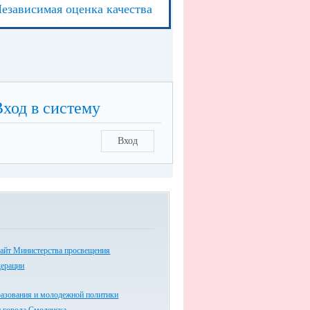
езависимая оценка качества
Вход в систему
Вход
айт Министерства просвещения
дерации
разования и молодежной политики