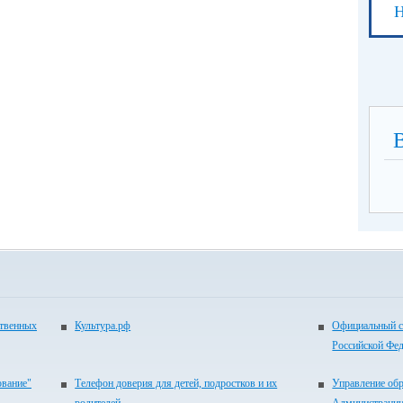
Н
ственных
Культура.рф
Официальный с
Российской Фе
ование"
Телефон доверия для детей, подростков и их
Управление об