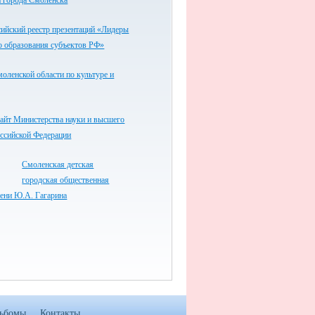
 города Смоленска
ийский реестр презентаций «Лидеры
о образования субъектов РФ»
оленской области по культуре и
айт Министерства науки и высшего
оссийской Федерации
Смоленская детская
городская общественная
ени Ю.А. Гагарина
ьбомы
Контакты