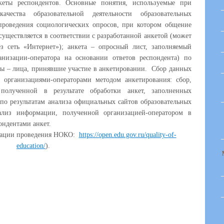
нкеты респондентов. Основные понятия, используемые при
чества образовательной деятельности образовательных
проведения социологических опросов, при котором общение
уществляется в соответствии с разработанной анкетой (может
з сеть «Интернет»); анкета – опросный лист, заполняемый
анизации-оператора на основании ответов респондента) по
ты – лица, принявшие участие в анкетировании. Сбор данных
 организациями-операторами методом анкетирования: сбор,
олученной в результате обработки анкет, заполненных
по результатам анализа официальных сайтов образовательных
ализ информации, полученной организацией-оператором в
пондентами анкет.
зации проведения НОКО:
https://open.edu.gov.ru/quality-of-
education/
).