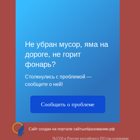
Не убран мусор, яма на
дороге, не горит
фонарь?
Столкнулись с проблемой —
сообщите о ней!
Сообщить о проблеме
Сайт создан на портале сайтыобразованию.рф
№1556 в Реестре российского ПО (на основании