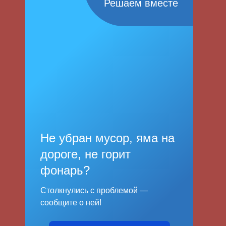
Решаем вместе
Не убран мусор, яма на
дороге, не горит
фонарь?
Столкнулись с проблемой —
сообщите о ней!