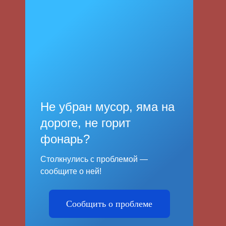
Не убран мусор, яма на
дороге, не горит
фонарь?
Столкнулись с проблемой —
сообщите о ней!
Сообщить о проблеме