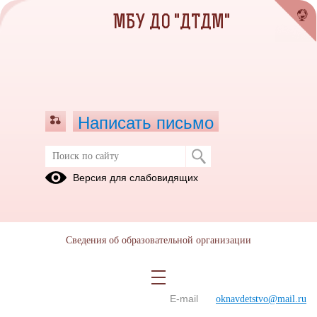
МБУ ДО "ДТДМ"
Написать письмо
Версия для слабовидящих
И.о. директора, Заместитель
директора
Электронная
приемная
Мищенко
Сведения об образовательной организации
Татьяна
Васильевна
E-mail
oknavdetstvo@mail.ru