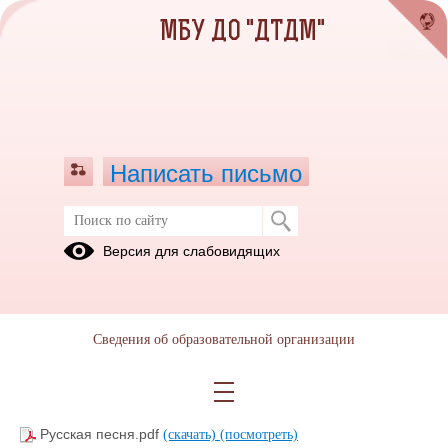
МБУ ДО "ДТДМ"
Написать письмо
Фольклорный ансамбль «Вербочки».
Версия для слабовидящих
Педагог: Теплухина И.П.
08.02.2022
Сведения об образовательной организации
Русская песня.pdf
(скачать)
(посмотреть)