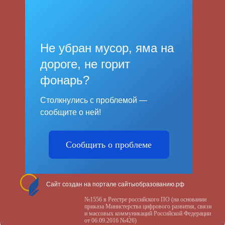
Не убран мусор, яма на
дороге, не горит
фонарь?
Столкнулись с проблемой —
сообщите о ней!
Сообщить о проблеме
Сайт создан на портале сайтыобразованию.рф
№1556 в Реестре российского ПО (на основании
приказа Министерства цифрового развития, связи
и массовых коммуникаций Российской Федерации
от 06.09.2016 №426)