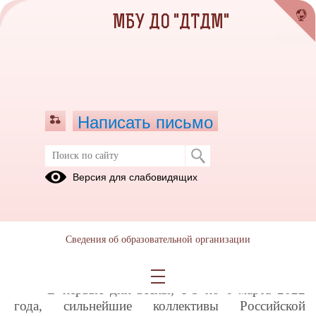
МБУ ДО "ДТДМ"
Написать письмо
Оркестр народных инструментов
Версия для слабовидящих
Дворца творчества детей и
молодежи Лауреат Гран-при,
получивший грант на сумму 100 000
рублей
Сведения об образовательной организации
07.03.2022
В первые дни весны, с 3 по 6 марта 2022
года, сильнейшие коллективы Российской