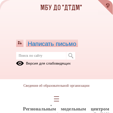
МБУ ДО "ДТДМ"
Написать письмо
Методический конструктор по
Версия для слабовидящих
проектированию дополнительных
общеобразовательных
общеразвивающих программ
Сведения об образовательной организации
17.09.2021
Уважаемые педагоги дополнительного
образования!
Региональным модельным центром