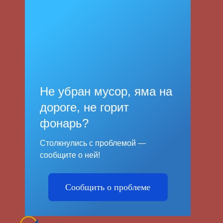
Не убран мусор, яма на
дороге, не горит
фонарь?
Столкнулись с проблемой —
сообщите о ней!
Сообщить о проблеме