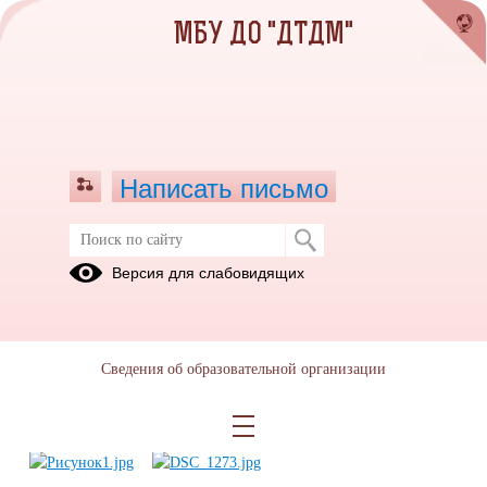
МБУ ДО "ДТДМ"
Написать письмо
Туристско-краеведческий клуб
Версия для слабовидящих
«Гамаюн» реализовал проект
«Дорогой детей войны».
19.06.2020
Сведения об образовательной организации
Ccылка на видео