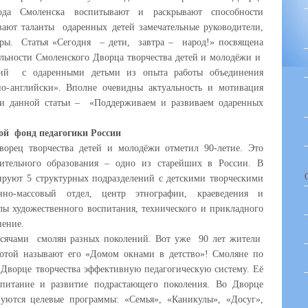
ода Смоленска воспитывают и раскрывают способности
ают таланты одаренных детей замечательные руководители,
еры. Статья «Сегодня – дети, завтра – народ!» посвящена
ельности Смоленского Дворца творчества детей и молодёжи и
ятий с одаренными детьми из опыта работы объединения
о-английски». Вполне очевидны актуальность и мотивация
ти данной статьи – «Поддерживаем и развиваем одаренных
ой фонд педагогики России
 творчества детей и молодёжи отметил 90-летие. Это
ительного образования – одно из старейших в России. В
руют 5 структурных подразделений с детскими творческими
но-массовый отдел, центр этнографии, краеведения и
елы художественного воспитания, технического и прикладного
нение.
ысячами смолян разных поколений. Вот уже 90 лет жители
лотой называют его «Домом окнами в детство»! Смоляне по
Дворце творчества эффективную педагогическую систему. Её
спитание и развитие подрастающего поколения. Во Дворце
уются целевые программы: «Семья», «Каникулы», «Досуг»,