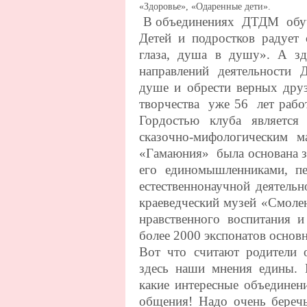
«Здоровье», «Одаренные дети».
В объединениях ДТДМ обучае
Детей и подростков радует 
глаза, душа в душу». А з
направлений деятельности 
душе и обрести верных дру
творчества уже 56 лет рабо
Гордостью клуба является
сказочно-мифологическим
«Гамаюния» была основана з
его единомышленниками, пе
естественнонаучной деятель
краеведческий музей «Смоле
нравственного воспитания и
более 2000 экспонатов основ
Вот что считают родители 
здесь наши мнения едины. К
какие интересные объединени
общения
!
Надо очень береч