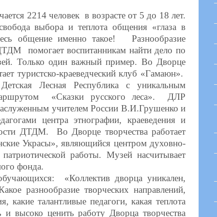
тся 2214 человек в возрасте от 5 до 18 лет.
свобода выбора и теплота общения «глаза в
десь общение именно такое! Разнообразие
ДТДМ помогает воспитанникам найти дело по
зей. Только один важный пример. Во Дворце
тает туристско-краеведческий клуб «Гамаюн».
 Детская Лесная Республика с уникальным
 маршрутом «Сказки русского леса». ДЛР
аслуженным учителем России В.И.Грушенко и
дагогами центра этнографии, краеведения и
ности ДТДМ. Во Дворце творчества работает
нские Украсы», являющийся центром духовно-
 патриотической работы. Музей насчитывает
ного фонда.
обучающихся: «Коллектив дворца уникален,
акое разнообразие творческих направлений,
я, какие талантливые педагоги, какая теплота
ь и высоко ценить работу Дворца творчества