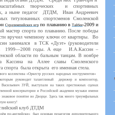
масштабных творческих и спортивных
 а ныне педагог ДТДМ, Иван Андреевич
 титулованных спортсменов Смоленской
ион
по плаванию в
-2009 и
Сурдлимпийских иг
р
Тайбее
ый мастер спорта по плаванию. После победы
сти вручил чемпиону ключи от квартиры. Во
ссин занимался в ТСК «Дуэт» (руководители
) в 1999—2008 годы. А еще И.А.Кассин –
нской области по бальным танцам. В ноябре
а Кассина на Аллее славы Смоленского
а спорта была открыта его именная стела.
ого коллектива «Оркестр русских народных инструментов»
, которым руководит талантливый дирижер и композитор,
Васильевич ЗУЙ, выступали на таких престижных сценах
ственной консерватории и Российской академии музыки имени
 знаковое понятие во Дворце. Здесь так много триумфальных
елую книгу!
лийский клуб ДТДМ
по-английски» был основан педагогом дополнительного