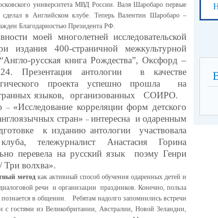
Московского университета МВД России. Валя Шаробаро первые
Н
 сделал в Английском клубе. Теперь Валентин Шаробаро –
ражден Благодарностью Президента РФ.
ости моей многолетней исследовательской
и издания 400-страничной межкультурной
“Англо-русская книга Рождества”, Оксфорд –
24. Презентация антологии в качестве
логического проекта успешно прошла на
ностранных языков, организованных СОИРО.
аю
«Исследование корреляции форм детского
–
 англоязычных стран»
интересна и одаренным
–
отовке к изданию антологии участвовала
клуба, тележурналист Анастасия Горина
льно перевела на русский язык поэму Генри
/ Три волхва».
тный метод
как активный способ обучения одаренных детей и
диалоговой речи и организации праздников. Конечно, польза
а познается в общении. Ребятам надолго запомнились встречи
и с гостями из Великобритании, Австралии, Новой Зеландии,