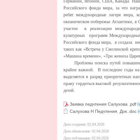
Германии, Японии, США, Канады. Наш 
Российского фонда мира, за что наг
ребят международные лагеря мира, к
океаническом побережье Атлантики, в
участие в реализации международн
культурных программ Международных 
Российского фонда мира, я создала н
таких как «Встреча у Смоленской кре
«Машина времени», «Три жениха Царе
Проблема поиска путей повышения с
крайне важной. В последние годы на 
выделяется в разряд приоритетных 
праву гордиться высокой результативн
детей.
Заявка педчтения Салухова .pdf
(
Салухова Н Педчтения. Док..doc
(
Дата создания: 02.04.2026
Дата обновления: 02.04.2026
Дата публикации: 02.04.2026