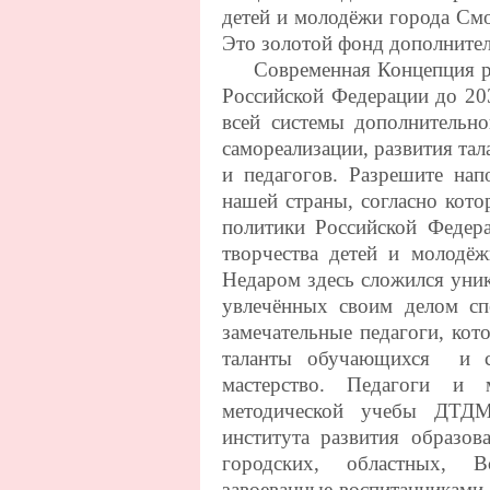
детей и молодёжи города См
Это золотой фонд дополнител
Современная Концепция раз
Российской Федерации до 203
всей системы дополнительно
самореализации, развития тал
и педагогов. Разрешите нап
нашей страны, согласно кот
политики Российской Федер
творчества детей и молодёж
Недаром здесь сложился уни
увлечённых своим делом сп
замечательные педагоги, ко
таланты обучающихся и ст
мастерство. Педагоги и 
методической учебы ДТДМ
института развития образо
городских, областных, В
завоеванные воспитанникам