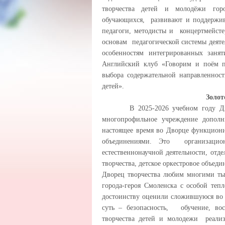
творчества детей и молодёжи гор
обучающихся, развивают и поддержив
педагоги, методисты и концертмейст
основам педагогической системы деят
особенностям интегрированных зан
Английский клуб «Говорим и поём п
выбора содержательной направленнос
детей».
Золот
В 2025-2026 учебном году Дворец
многопрофильное учреждение дополн
настоящее время во Дворце функциони
объединениями. Это организацион
естественнонаучной деятельности, отд
творчества, детское оркестровое объеди
Дворец творчества любим многими т
города-героя Смоленска с особой теп
достоинству оценили сложившуюся во 
суть – безопасность, обучение, во
творчества детей и молодежи реализ