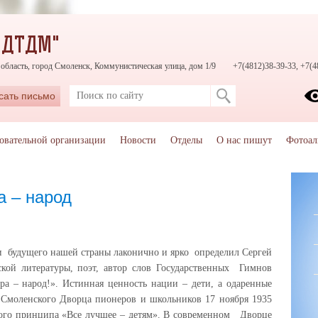
"ДТДМ"
область, город Смоленск, Коммунистическая улица, дом 1/9
+7(4812)38-39-33, +7(4
сать письмо
зовательной организации
Новости
Отделы
О нас пишут
Фотоал
а – народ
удущего нашей страны лаконично и ярко определил Сергей
кой литературы, поэт, автор слов Государственных Гимнов
ра – народ!». Истинная ценность нации – дети, а одаренные
е Смоленского Дворца пионеров и школьников 17 ноября 1935
ного принципа «Все лучшее – детям». В современном Дворце