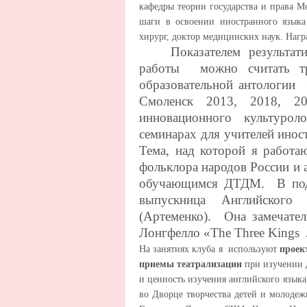
кафедры теории государства и права 
шаги в освоении иностранного языка
хирург, доктор медицинских наук. Наг
Показателем результативн
работы можно считать тр
образовательной антологии 
Смоленск 2013, 2018, 20
инновационного культуро
семинарах для учителей и
Тема, над которой я работ
фольклора народов России и
обучающимся ДТДМ. В подг
выпускница Английского 
(Артеменко). Она замечате
Лонгфелло «
The
Three
Kings
На занятиях клуба я используют
проек
приемы театрализации
при изучении 
и ценность изучения английского язык
во Дворце творчества детей и молодеж