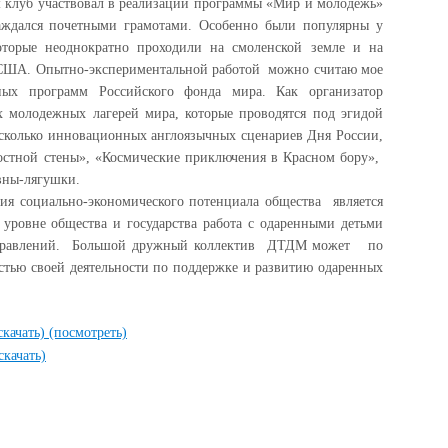
клуб участвовал в реализации программы «Мир и молодежь»
раждался почетными грамотами. Особенно были популярны у
оторые неоднократно проходили на смоленской земле и на
 США. Опытно-экспериментальной работой можно считаю мое
ых программ Российского фонда мира. Как организатор
молодежных лагерей мира, которые проводятся под эгидой
есколько инновационных англоязычных сценариев Дня России,
постной стены», «Космические приключения в Красном бору»,
вны-лягушки.
оциально-экономического потенциала общества является
уровне общества и государства работа с одаренными детьми
направлений. Большой дружный коллектив ДТДМ может по
остью своей деятельности по поддержке и развитию одаренных
скачать)
(посмотреть)
скачать)