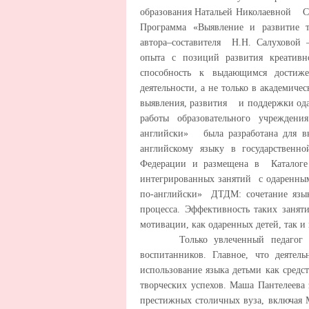
образования Натальей Николаевной Сал
Программа «Выявление и развитие т
автора–составителя Н.Н. Салуховой –
опыта с позиций развития креативн
способность к выдающимся достиж
деятельности, а не только в академиче
выявления, развития и поддержки ода
работы образовательного учрежден
английски» была разработана для вы
английскому языку в государственно
Федерации и размещена в Каталоге
интегрированных занятий с одаренны
по-английски» ДТДМ: сочетание язык
процесса. Эффективность таких занят
мотивации, как одаренных детей, так и
Только увлеченный педагог спос
воспитанников. Главное, что деятел
использование языка детьми как сред
творческих успехов. Маша Пантелеева
престижных столичных вуза, включая