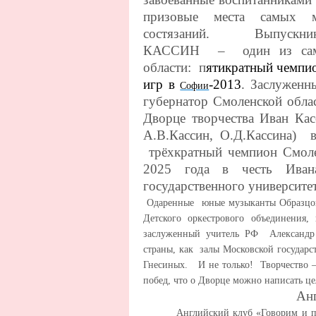
призовые места самых 
состязаний. Выпускник,
КАССИН – один из самых
области: п
ятикратный чемп
игр в
-2013
. Заслуженн
Софии
губернатор Смоленской обла
Дворце творчества Иван Ка
А.В.Кассин, О.Д.Кассина
трёхкратный чемпион Смоле
2025 года в честь Иван
государственного университет
Одаренные юные музыканты Образцов
Детского оркестрового объединения
заслуженный учитель РФ Александр 
страны, как залы Московской государ
Гнесиных. И не только! Творчество –
побед, что о Дворце можно написать ц
Анг
Английский клуб «Говорим и поём 