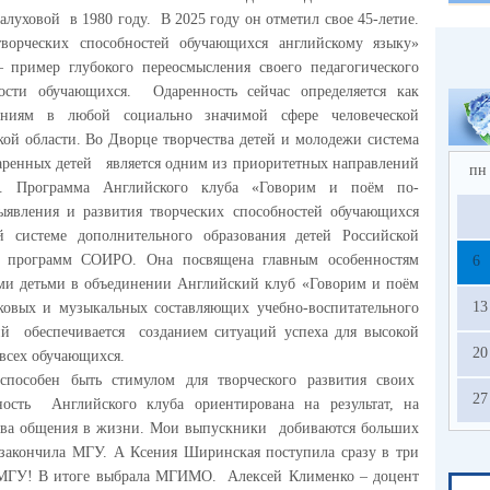
уховой в 1980 году. В 2025 году он отметил свое 45-летие.
ворческих способностей обучающихся английскому языку»
 пример глубокого переосмысления своего педагогического
ости обучающихся. Одаренность сейчас определяется как
ениям в любой социально значимой сфере человеческой
ской области. Во Дворце творчества детей и молодежи система
ренных детей является одним из приоритетных направлений
пн
ия. Программа Английского клуба «Говорим и поём по-
явления и развития творческих способностей обучающихся
й системе дополнительного образования детей Российской
 программ СОИРО. Она посвящена главным особенностям
6
ми детьми в объединении Английский клуб «Говорим и поём
13
овых и музыкальных составляющих учебно-воспитательного
ий обеспечивается созданием ситуаций успеха для высокой
20
 всех обучающихся.
обен быть стимулом для творческого развития своих
27
ьность Английского клуба ориентирована на результат, на
ства общения в жизни. Мои выпускники добиваются больших
 закончила МГУ. А Ксения Ширинская поступила сразу в три
 МГУ! В итоге выбрала МГИМО. Алексей Клименко – доцент