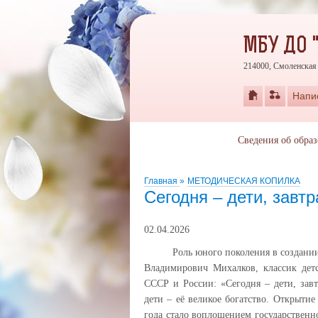
МБУ ДО 
214000, Смоленская 
Напи
Сведения об обра
Главная
»
МЕТОДИЧЕСКАЯ КОПИЛКА
Сегодня – дети, завтр
02.04.2026
Роль юного поколения в создании б
Владимирович Михалков, классик детс
СССР и России: «Сегодня – дети, завт
дети – её великое богатство. Открыти
года стало воплощением государствен