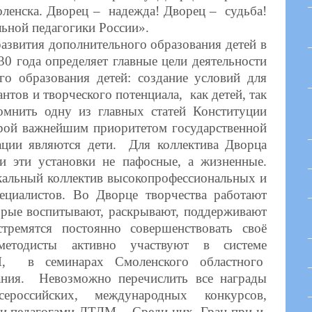
оленска. Дворец – надежда! Дворец – судьба!
ьной педагогики России».
вития дополнительного образования детей в
0 года определяет главные цели деятельности
го образования детей: создание условий для
антов и творческого потенциала, как детей, так
омнить одну из главных статей Конституции
орой важнейшим приоритетом государственной
ации являются дети. Для коллектива Дворца
и эти установки не пафосные, а жизненные.
кальный коллектив высокопрофессиональных и
ециалистов. Во Дворце творчества работают
торые воспитывают, раскрывают, поддерживают
ремятся постоянно совершенствовать своё
методисты активно участвуют в системе
, в семинарах Смоленского областного
вания. Невозможно перечислить все награды
сероссийских, международных конкурсов,
и и педагогами ДТДМ. Среди них Гран-при и