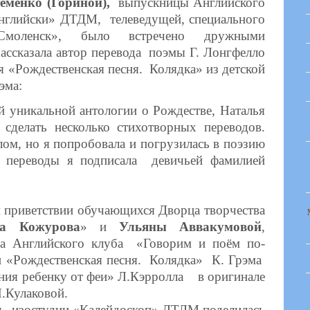
еменко (Гориной),
выпускницы Английского
нглийски» ДТДМ, телеведущей, специального
Смоленск», было встречено дружными
ссказала автор перевода поэмы Г. Лонгфелло
 «Рождественская песня. Колядка» из детской
эма:
й уникальной антологии о Рождестве, Наталья
сделать несколько стихотворных переводов.
ом, но я попробовала и погрузилась в поэзию
 переводы я подписала девичьей фамилией
 приветствии обучающихся
Дворца творчества
ра Кожурова
» и
Ульяны Аввакумовой
,
та Английского клуба «Говорим и поём по-
хи «Рождественская песня. Колядка» К. Грэма
ения ребенку от феи» Л.Кэрролла в оригинале
Н.Кулаковой.
ль изостудии «Калейдоскоп» ДТДМ поделилась