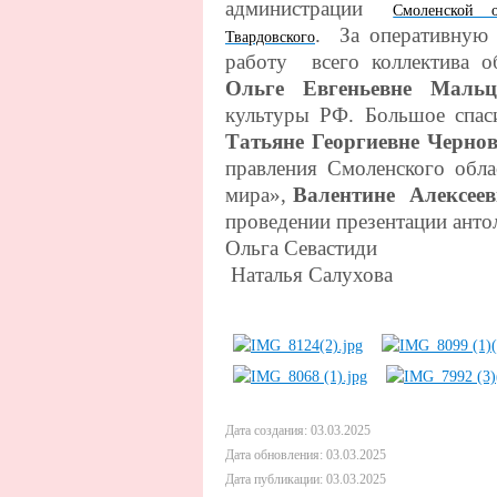
администрации
Смоленской о
. За оперативную 
Твардовского
работу всего коллектива о
Ольге Евгеньевне Мальц
культуры РФ. Большое сп
Татьяне Георгиевне Черно
правления Смоленского об
мира»,
Валентине Алексеев
проведении презентации анто
Ольга Севастиди
Наталья Салухова
Дата создания: 03.03.2025
Дата обновления: 03.03.2025
Дата публикации: 03.03.2025