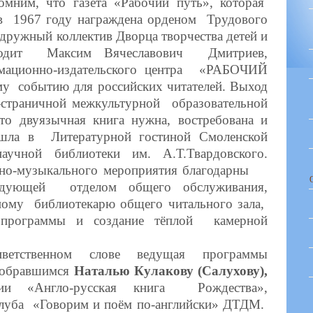
мним, что газета «Рабочий путь», которая
, в 1967 году награждена орденом Трудового
дружный коллектив Дворца творчества детей и
водит Максим Вячеславович Дмитриев,
рмационно-издательского центра «РАБОЧИЙ
у событию для российских читателей. Выход
0-страничной межкультурной образовательной
то двуязычная книга нужна, востребована и
рошла в Литературной гостиной Смоленской
научной библиотеки им. А.Т.Твардовского.
урно-музыкального мероприятия благодарны
ующей отделом общего обслуживания,
вному библиотекарю общего читального зала,
й программы и создание тёплой камерной
етственном слове ведущая программы
собравшимся
Наталью Кулакову (Салухову),
логии «Англо-русская книга Рождества»,
клуба «Говорим и поём по-английски» ДТДМ.