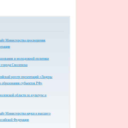
айт Министерства просвещения
дерации
разования и молодежной политики
 города Смоленска
ийский реестр презентаций «Лидеры
о образования субъектов РФ»
оленской области по культуре и
айт Министерства науки и высшего
оссийской Федерации