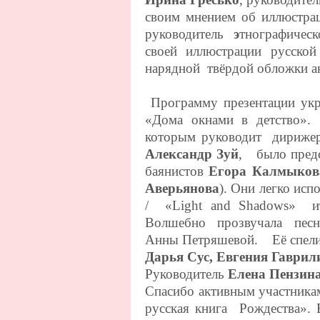
своим мнением об иллюстра
руководитель
э
тнографическ
своей
иллюстрации русской
нарядной твёрдой обложки ан
Программу презентации укр
«Дома окнами в детство»
которым руководит дирижер
Александр Зуй
, было предс
баянистов
Егора Калмыкова
Аверьянова
). Они легко ис
/ «
Light
and
Shadows
» ит
Волшебно прозвучала песн
Анны Петряшевой. Её спел
Дарья Сус, Евгения Гаврил
Р
уководитель
Елена Пензин
Спасибо активным участникам
русская книга Рождества».