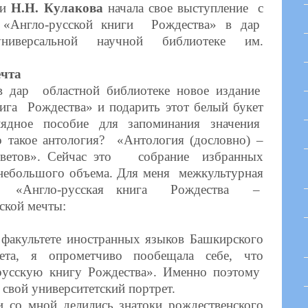
ии
Н.Н. Кулакова
начала свое выступление с
 «Англо-русской книги Рождества» в дар
ниверсальной научной библиотеке им.
ечта
 дар областной библиотеке новое издание
нига Рождества» и подарить этот белый букет
ядное пособие для запоминания значения
о такое антология? «Антология (дословно) –
цветов». Сейчас это собрание избранных
небольшого объема. Для меня межкультурная
гия «Англо-русская книга Рождества –
ской мечты:
факультете иностранных языков Башкирского
итета, я опрометчиво пообещала себе, что
русскую книгу Рождества». Именно поэтому
свой университетский портрет.
 со мной делились знатоки рождественского