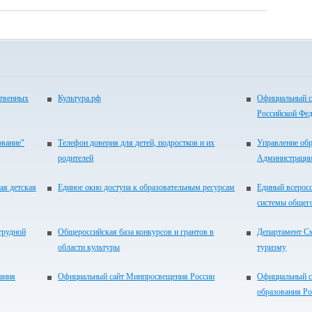
ственных
Культура.рф
Официальный с
Российской Фе
ование"
Телефон доверия для детей, подростков и их
Управление об
родителей
Администрации
ая детская
Единое окно доступа к образовательным ресурсам
Единый всеросс
системы общег
трудной
Общероссийская база конкурсов и грантов в
Департамент См
области культуры
туризму
ания
Официальный сайт Минпросвещения России
Официальный с
образования Р