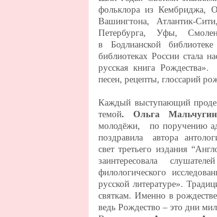
фольклора из Кембриджа, О
Вашингтона, Атлантик-Сит
Петербурга, Уфы, Смолен
в Бодлианской библиотек
библиотеках России стала н
русская книга Рождества». 
песен, рецепты, глоссарий ро
Каждый выступающий продем
темой
. Ольга Мальчугин
молодёжи, по поручению ад
поздравила автора антологи
свет третьего издания “Англ
заинтересовала слушат
филологического исследова
русской литературе».
Традиц
святкам. Именно в рождеств
ведь Рождество – это дни мил