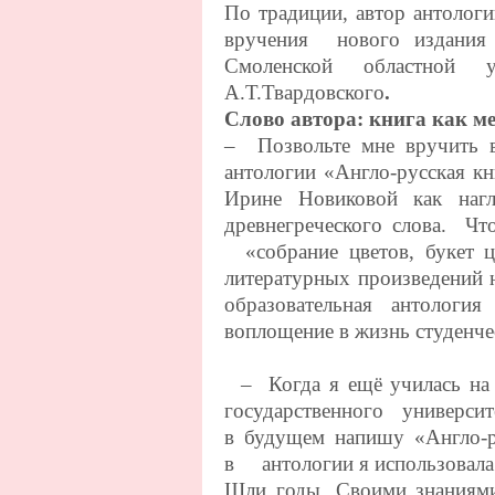
По традиции, автор антолог
вручения нового издания
Смоленской областной у
А.Т.Твардовского
.
Слово автора: книга как м
– Позвольте мне вручить в
антологии «Англо-русская к
Ирине Новиковой как нагл
древнегреческого слова. Чт
«собрание цветов, букет 
литературных произведений 
образовательная антоло
воплощение в жизнь студенче
– Когда я ещё училась на 
государственного универс
в будущем напишу «Англо-
в антологии я использовала 
Шли годы. Своими знаниями