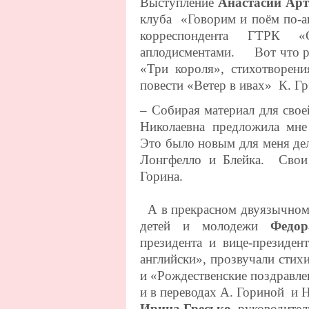
Выступление
Анастасии Арт
клуба «Говорим и поём по-а
корреспондента ГТРК «
аплодисментами. Вот что ра
«Три короля», стихотворения
повести «Ветер в ивах» К. Гр
– Собирая материал для свое
Николаевна предложила мне 
Это было новым для меня дел
Лонгфелло и Блейка. Свои
Горина.
А в прекрасном двуязычном
детей и молодежи
Федо
президента и
вице-президен
английски», прозвучали сти
и «Рождественские поздравл
и в переводах А. Гориной и 
Ирина Гресько
, руководите