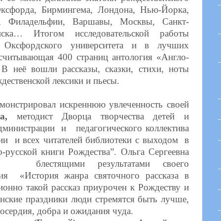
ксфорда, Бирмингема, Лондона, Нью-Йорка,
и, Филадельфии, Варшавы, Москвы, Санкт-
ска… Итогом исследовательской работы
е Оксфордского университета и в лучших
асчитывающая 400 страниц антология «Англо-
В неё вошли рассказы, сказки, стихи, ноты
ждественской лексики и пьесы.
онстрировал искреннюю увлеченность своей
а,
методист Дворца творчества детей и
министрации и педагогического коллектива
и и всех читателей библиотеки с выходом в
о-русской книги Рождества”. Ольга Сергеевна
елей блестящими результатами своего
ния «История жанра святочного рассказа в
ионно такой рассказ приурочен к Рождеству и
енские праздники люди стремятся быть лучше,
осердия, добра и ожидания чуда.