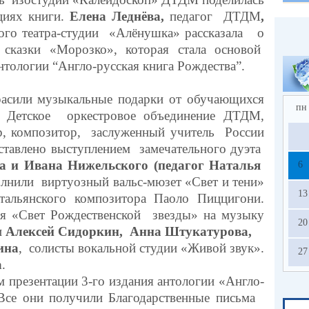
циях книги.
Елена Леднёва,
педагог ДТДМ
,
ого театра-студии «Алёнушка» рассказала
о
 сказки
«Морозко», которая стала основой
тологии “Англо-русская книга Рождества”.
асили музыкальные подарки от обучающихся
пн
.
Детское оркестровое объединение
ДТДМ
,
, композитор, заслуженный учитель России
тавлено выступлением
замечательного дуэта
 и Ивана Нижельского (педагог Наталья
6
полнили виртуозный вальс-мюзет «Свет и тени»
13
альянского композитора Паоло Пиццигони.
я «Свет Рождественской звезды» на музыку
20
и
Алексей Сидоркин, Анна Штукатурова,
ина
, солисты вокальной студии «Живой звук».
27
а
.
 презентации 3-го издания антологии «Англо-
 Все они получили Благодарственные письма