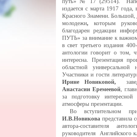
путь» № 17 (29514). Напо
издается с марта 1917 года
Красного Знамени. Большой, 
молодежи
,
которым руко
благодарен редакции инфо
ПУТЬ» за внимание к важном
в свет третьего издания 40
антологии
говорит о том, ч
интересна. Презентация п
областной универсальной 
Участники и гости литерат
Ирине Новиковой,
завед
Анастасии Еремеевой
, гла
за подготовку интересно
атмосферы презентации.
Во вступительном прив
И.В.Новикова
представила 
автора-составителя анто
руководителя Английского 