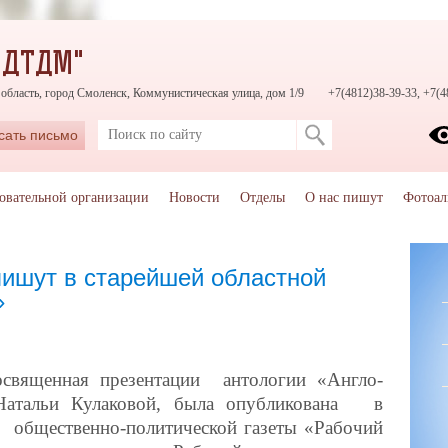
"ДТДМ"
область, город Смоленск, Коммунистическая улица, дом 1/9
+7(4812)38-39-33, +7(4
сать письмо
зовательной организации
Новости
Отделы
О нас пишут
Фотоал
пишут в старейшей областной
»
освященная презентации антологии «Англо-
 Натальи Кулаковой, была опубликована в
 общественно-политической газеты «Рабочий