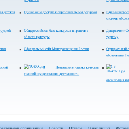
родителей
Администрации
ая детская
Единое окно доступа к образовательным ресурсам
Единый всеросс
системы общег
трудной
Общероссийская база конкурсов и грантов в
Департамент См
области культуры
туризму
ания
Официальный сайт Минпросвещения России
Официальный с
образования Р
рский
Независимая оценка качества
условий осуществления деятельности.
организация им
зовательной организации
Новости
Отделы
О нас пишут
Фотоал