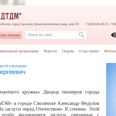
"ДТДМ"
область, город Смоленск, Коммунистическая улица, дом 1/9
+7(4812)38-39-33, +7(4
сать письмо
зовательной организации
Новости
Отделы
О нас пишут
Фотоал
 детей и молодежи
ергеевич
хматного кружка» Дворца пионеров города
И» в городе Смоленске Александр Федулов
а заслуги перед Отечеством» II степени. Этой
 особо выдающиеся заслуги, связанные с