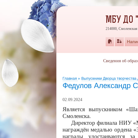
МБУ ДО 
214000, Смоленская 
Напи
Сведения об обра
Главная
»
Выпускники Дворца творчества
Федулов Александр С
02.09.2024
Является выпускником «Ша
Смоленска.
Директор филиала НИУ «МЭ
награждён медалью ордена «З
награды удостаиваются за