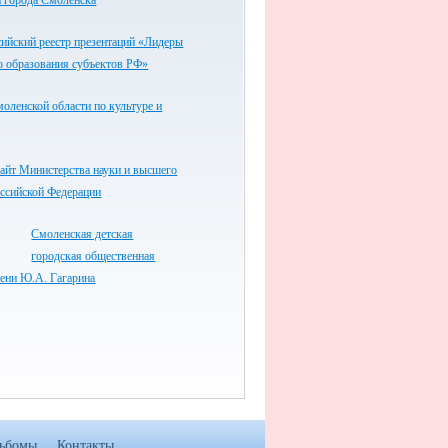
 города Смоленска
ийский реестр презентаций «Лидеры
о образования субъектов РФ»
оленской области по культуре и
айт Министерства науки и высшего
оссийской Федерации
Смоленская детская
городская общественная
ени Ю.А. Гагарина
ьбомы
Контакты