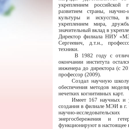
укреплением российской го
развитием страны, научно-и
культуры и искусства, в
укреплением мира, дружб
значительный вклад в укрепл
Директор филиала НИУ «МЭ
Сергеевич, д.т.н., профе
техники.
В 1982 году с отличие
окончании института осталс
инженера до директора (с 2012
профессор (2009).
Создал научную школу в 
обеспечения методов модели
нечетких когнитивных карт.
Имеет 167 научных и уче
создания в филиале МЭИ в г.
научно-исследовательски
энергосбережения и гете
функционируют в настоящее 