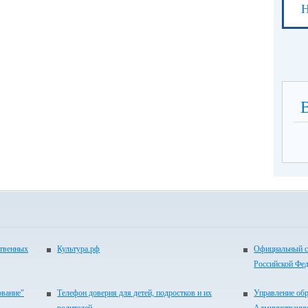
Н
ственных
Культура.рф
Официальный с
Российской Фе
ование"
Телефон доверия для детей, подростков и их
Управление об