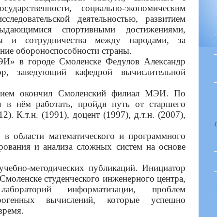
сударственности, социально-экономическим
сследовательской деятельностью, развитием
ыдающимися спортивными достижениями,
ы и сотрудничества между народами, за
ение обороноспособности страны.
И» в городе Смоленске Федулов Александр
ссор, заведующий кафедрой вычислительной
м окончил Смоленский филиал МЭИ. По
я в нём работать, пройдя путь от старшего
). К.т.н. (1991), доцент (1997), д.т.н. (2007),
области математического и программного
рования и анализа сложных систем на основе
бно-методических публикаций. Инициатор
 Смоленске студенческого инженерного центра,
х лабораторий информатизации, проблем
рогенных вычислений, которые успешно
время.