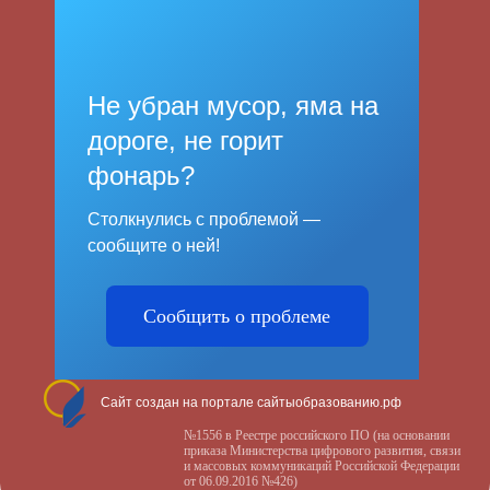
Не убран мусор, яма на
дороге, не горит
фонарь?
Столкнулись с проблемой —
сообщите о ней!
Сообщить о проблеме
Сайт создан на портале сайтыобразованию.рф
№1556 в Реестре российского ПО (на основании
приказа Министерства цифрового развития, связи
и массовых коммуникаций Российской Федерации
от 06.09.2016 №426)