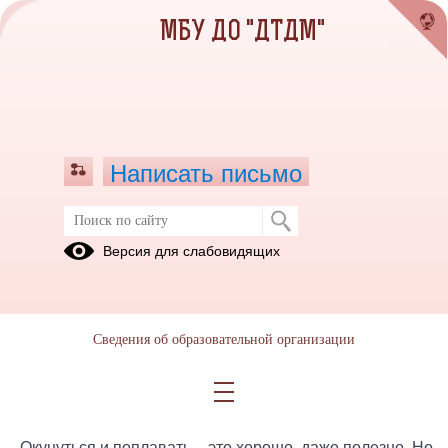
МБУ ДО "ДТДМ"
Написать письмо
Безопасность на водных объектах в
Версия для слабовидящих
летний период года
25.05.2022
Что за летний отдых без купания? Тоска, да и только.
Сведения об образовательной организации
Особенно когда солнышко припекает, прохладная вода
пруда или речки, озера или моря так и манит, так и
приглашает окунуться.
Окунуться и поплавать – это хорошо, даже полезно. Но